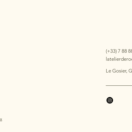
(+33) 7 88 8
latelierder
Le Gosier, 
x