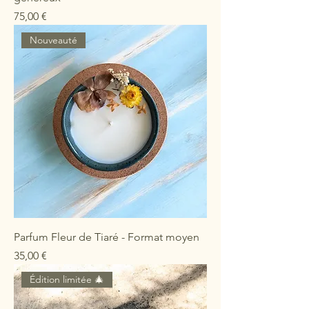
Prix
75,00 €
Nouveauté
Parfum Fleur de Tiaré - Format moyen
Prix
35,00 €
Édition limitée 🎄