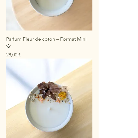
Parfum Fleur de coton – Format Mini
🌸
Prix
28,00 €